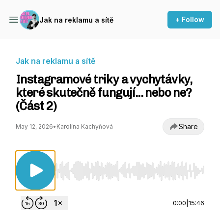
+ Follow
Jak na reklamu a sítě
Jak na reklamu a sítě
Instagramové triky a vychytávky,
které skutečně fungují... nebo ne?
(Část 2)
Share
May 12, 2026
•
Karolína Kachyňová
Use Left/Right to seek, Home/End to jump to st
0:00
|
15:46